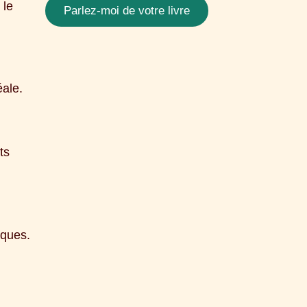
 le
Parlez-moi de votre livre
éale.
ts
iques.