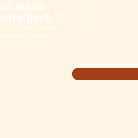
us aussi
tre livre ?
ette naissance. Prenez
t ou envoyez-moi un